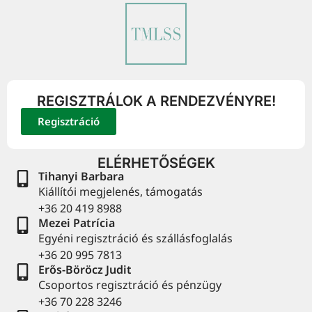
REGISZTRÁLOK A RENDEZVÉNYRE!
Regisztráció
ELÉRHETŐSÉGEK
Tihanyi Barbara
Kiállítói megjelenés, támogatás
+36 20 419 8988
Mezei Patrícia
Egyéni regisztráció és szállásfoglalás
+36 20 995 7813
Erős-Böröcz Judit
Csoportos regisztráció és pénzügy
+36 70 228 3246